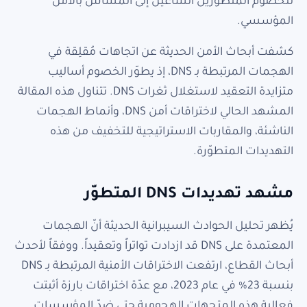
للخصوم المتطوّرين الساعين إلى المساس بالأمن
المؤسسي.
كشفت أبحاث الأمن الحديثة عن اتجاهات مُقلِقة في
الهجمات المرتبطة بـ DNS، إذ يطوّر الخصوم أساليب
متزايدة التعقيد لاستغلال ثغرات DNS. تتناول هذه المقالة
المشهد الحالي لاختراقات أمن DNS، وأنماط الهجمات
الناشئة، والمقاربات الاستراتيجية للتخفيف من هذه
التهديدات المتطوّرة.
مشهد تهديدات DNS المتطوّر
يُظهر تحليل الحوادث السيبرانية الحديثة أنّ الهجمات
المعتمدة على DNS قد ازدادت تواتراً وتعقيداً. ووفقاً لأحدث
أبحاث القطاع، ارتفعت الاختراقات الأمنية المرتبطة بـ DNS
بنسبة 23% في عام 2023، مع عدّة اختراقات بارزة أثبتت
فعالية هذه المتجهات الهجومية حتى ضدّ المؤسسات