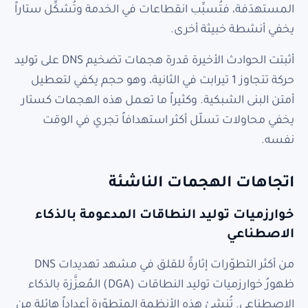
المستهدَفة، فتُسبِّب انقطاعات في الخدمة وتُشكِّل ستاراً
يخفي أنشطة خبيثة أخرى.
أثبتت الحوادث الأخيرة قدرة هجمات تضخيم DNS على توليد
حركة تتجاوز 1 تيرابت في الثانية، وهو حجم يكفي لتعطيل
أمتن البنى الشبكية. وكثيراً ما تعمل هذه الهجمات كستار
يخفي محاولات تسلّل أكثر استهدافاً تجري في الوقت
نفسه.
اتجاهات الهجمات الناشئة
خوارزميات توليد النطاقات المدعومة بالذكاء
الاصطناعي
من أكثر التطوّرات إثارةً للقلق في مشهد تهديدات DNS
ظهورُ خوارزميات توليد النطاقات (DGA) المُعزَّزة بالذكاء
الاصطناعي. تُنشئ هذه الأنظمة المتطوّرة أعداداً هائلة من