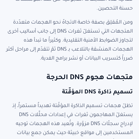
حسنة التحصين.
ومن المُقلِق بصفة خاصة الاتجاهُ نحو الهجمات متعدّدة
المتجهات التي تستغلّ ثغرات DNS إلى جانب أساليب أخرى
لتجاوز الضوابط الأمنية التقليدية. وكثيراً ما تبدأ هذه
الهجمات المنسّقة بالتلاعب بـ DNS ثمّ تتقدّم إلى مراحل أكثر
ضرراً كتسريب البيانات أو نشر برامج الفدية.
متجهات هجوم DNS الحرجة
تسميم ذاكرة DNS المؤقّتة
تظلّ هجمات تسميم الذاكرة المؤقّتة تهديداً مستمراً، إذ
يستغلّ المهاجمون ثغرات في إعدادات محلِّلات DNS
لإدراج سجلّات DNS مزوّرة. وتُعيد هذه الهجمات توجيه
المستخدمين إلى مواقع خبيثة حيث يمكن جمع بيانات