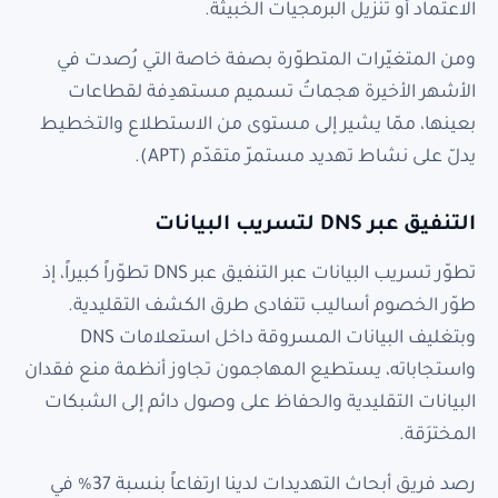
الاعتماد أو تنزيل البرمجيات الخبيثة.
ومن المتغيّرات المتطوّرة بصفة خاصة التي رُصدت في
الأشهر الأخيرة هجماتُ تسميم مستهدِفة لقطاعات
بعينها، ممّا يشير إلى مستوى من الاستطلاع والتخطيط
يدلّ على نشاط تهديد مستمرّ متقدّم (APT).
التنفيق عبر DNS لتسريب البيانات
تطوّر تسريب البيانات عبر التنفيق عبر DNS تطوّراً كبيراً، إذ
طوّر الخصوم أساليب تتفادى طرق الكشف التقليدية.
وبتغليف البيانات المسروقة داخل استعلامات DNS
واستجاباته، يستطيع المهاجمون تجاوز أنظمة منع فقدان
البيانات التقليدية والحفاظ على وصول دائم إلى الشبكات
المخترَقة.
رصد فريق أبحاث التهديدات لدينا ارتفاعاً بنسبة 37% في