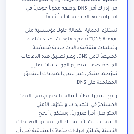
من إدراك أمن DNS بوصفه مكوّناً جوهرياً في
استراتيجيتها الدفاعية، لا أمراً ثانوياً.
تستلزم الحماية الفعّالة حلولاً مؤسسية مثل
DNS Armor™ تُدمج معلومات تهديد شاملة
وتحليلات متقدّمة وآليات حماية مُصمَّمة
خصّيصاً لأمن DNS. وعبر تطبيق هذه الدفاعات
المتخصّصة، تستطيع المؤسسات تقليل
تعرّضها بشكل كبير لمدى الهجمات المتطوّر
المعتمدة على DNS.
ومع استمرار تطوّر أساليب الهجوم، يبقى البحث
المستمرّ في التهديدات والتكيّف الأمني
المتواصل أمراً ضرورياً. وستكون أنجح
الاستراتيجيات الأمنية تلك التي تستبق التهديدات
الناشئة وتطبّق إجراءات مضادّة استباقية قبل أن