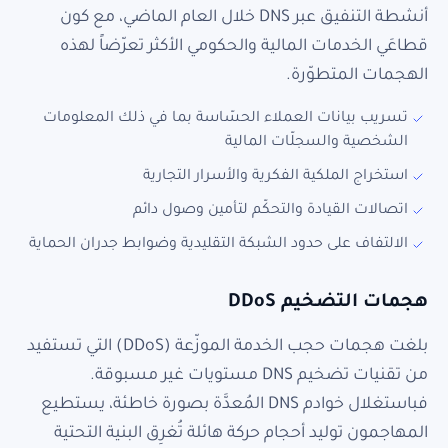
أنشطة التنفيق عبر DNS خلال العام الماضي، مع كون
قطاعَي الخدمات المالية والحكومي الأكثر تعرّضاً لهذه
الهجمات المتطوّرة.
تسريب بيانات العملاء الحسّاسة بما في ذلك المعلومات
الشخصية والسجلّات المالية
استخراج الملكية الفكرية والأسرار التجارية
اتصالات القيادة والتحكّم لتأمين وصول دائم
الالتفاف على حدود الشبكة التقليدية وضوابط جدران الحماية
هجمات التضخيم DDoS
بلغت هجمات حجب الخدمة الموزّعة (DDoS) التي تستفيد
من تقنيات تضخيم DNS مستويات غير مسبوقة.
فباستغلال خوادم DNS المُعدَّة بصورة خاطئة، يستطيع
المهاجمون توليد أحجام حركة هائلة تُغرِق البنية التحتية